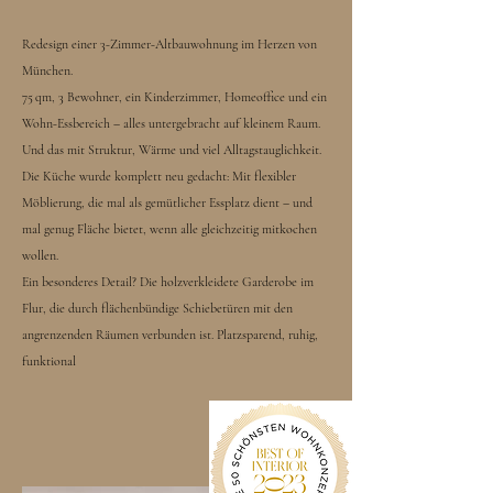
Redesign einer 3-Zimmer-Altbauwohnung im Herzen von
München.
75 qm, 3 Bewohner, ein Kinderzimmer, Homeoffice und ein
Wohn-Essbereich – alles untergebracht auf kleinem Raum.
Und das mit Struktur, Wärme und viel Alltagstauglichkeit.
Die Küche wurde komplett neu gedacht: Mit flexibler
Möblierung, die mal als gemütlicher Essplatz dient – und
mal genug Fläche bietet, wenn alle gleichzeitig mitkochen
wollen.
Ein besonderes Detail? Die holzverkleidete Garderobe im
Flur, die durch flächenbündige Schiebetüren mit den
angrenzenden Räumen verbunden ist. Platzsparend, ruhig,
funktional